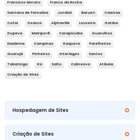
Francisco Morato
Franco da Rocha
Santana de Parnaíba
Jundiaí
Barueri
Caieiras
Cotia
Osasco
Alphaville
Louveira
Itatiba
Itupeva
Mairiporã
Carapicuiba
Guarulhos
Diadema
Campinas
Itaquera
Parelheiros
Guarujá
Pinheiros
Interlagos
Santos
Tabatinga
Itú
Salto
Cabreúva
Atibaia
Criação de Sites
Hospedagem de Sites
Criação de Sites