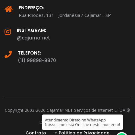
ENDEREÇO:
Rua Rhodes, 131 - Jordanésia / Cajamar - SP
INSTAGRAM:
@cajamarnet
TELEFONE:
(11) 99898-9870
Copyright 2003-2026 Cajamar NET Serviços de Internet LTDA ®
CNPJ: 15.221.026/0001-37
Atendimento Direto no WhatsApp
D-U-N-S Number 901254899
Nosso time está On-Line neste momento!
Contrato
Política de Privacidade