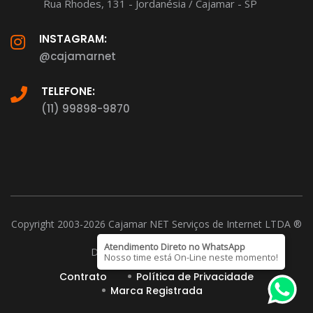
Rua Rhodes, 131 - Jordanésia / Cajamar - SP
INSTAGRAM:
@cajamarnet
TELEFONE:
(11) 99898-9870
Copyright 2003-2026 Cajamar NET Serviços de Internet LTDA ®
CNPJ: 15.221.026/0001-37
Atendimento Direto no WhatsApp
D-U-N-S Number 901254899
Nosso time está On-Line neste momento!
Contrato
Política de Privacidade
Marca Registrada